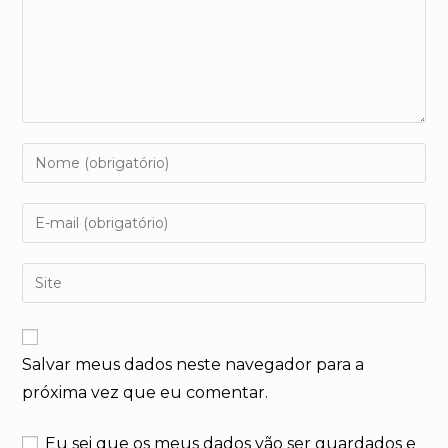
Digite
seu
nome
Digite
ou
seu
nome
endereço
Digite
de
de
o
usuário
e-
URL
para
mail
do
comentar
para
Salvar meus dados neste navegador para a
seu
comentar
próxima vez que eu comentar.
site
(opcional)
Eu sei que os meus dados vão ser guardados e