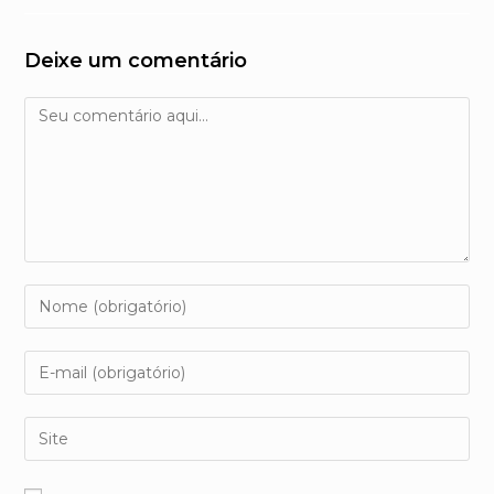
Deixe um comentário
Comentário
Digite
seu
nome
Digite
ou
seu
nome
endereço
Digite
de
de
o
usuário
e-
URL
para