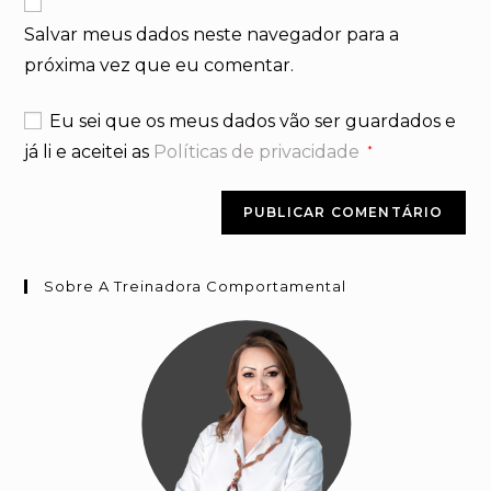
mail
do
comentar
para
Salvar meus dados neste navegador para a
seu
comentar
próxima vez que eu comentar.
site
(opcional)
Eu sei que os meus dados vão ser guardados e
já li e aceitei as
Políticas de privacidade
*
Sobre A Treinadora Comportamental