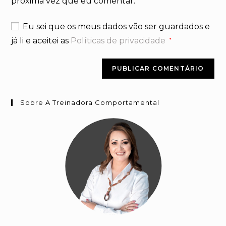
próxima vez que eu comentar.
site
(opcional)
Eu sei que os meus dados vão ser guardados e
já li e aceitei as
Políticas de privacidade
*
Sobre A Treinadora Comportamental