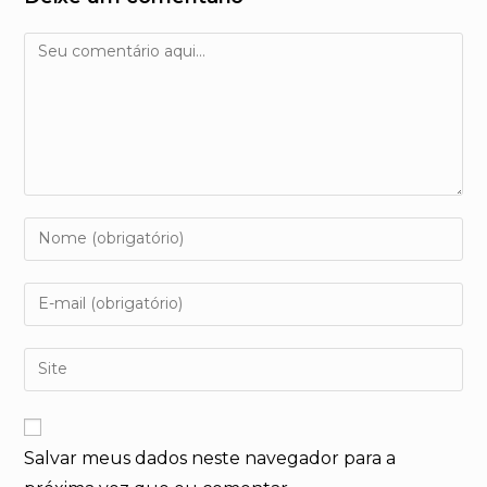
Comentário
Digite
seu
nome
Digite
ou
seu
nome
endereço
Digite
de
de
o
usuário
e-
URL
para
mail
do
comentar
para
Salvar meus dados neste navegador para a
seu
comentar