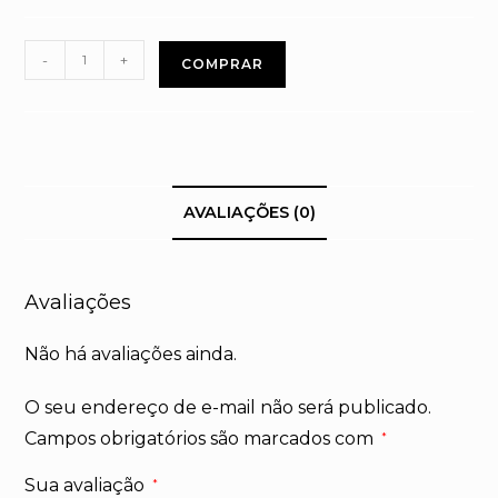
Practitioner
-
+
COMPRAR
em
Programação
Neurolinguística
quantidade
AVALIAÇÕES (0)
Avaliações
Não há avaliações ainda.
O seu endereço de e-mail não será publicado.
Campos obrigatórios são marcados com
*
Sua avaliação
*